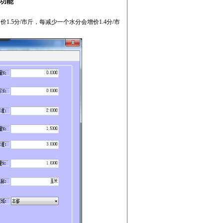
功能
.5分/市斤，每减少一个水分会增价1.4分/市